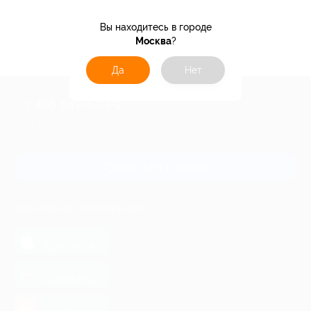
Вы находитесь в городе
24%
Кэшбэк
Москва
?
Да
Нет
+7 495 649-649-1
Для звонка из Москвы
и регионов России
Связаться с нами
МОБИЛЬНОЕ ПРИЛОЖЕНИЕ
загрузить в
App Store
загрузить в
Google Play
загрузить в