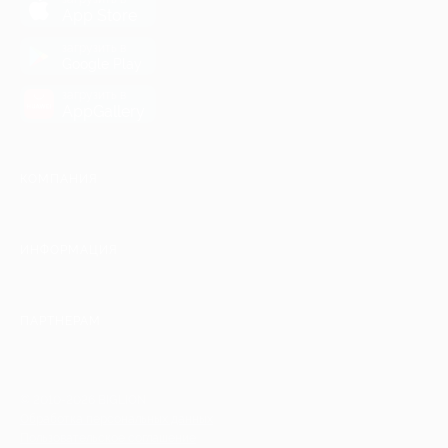
App Store
загрузить в
Google Play
загрузить в
AppGallery
КОМПАНИЯ
ИНФОРМАЦИЯ
ПАРТНЕРАМ
© 2010-2026 BIGLION
Обработка персональных данных
Пользовательское соглашение