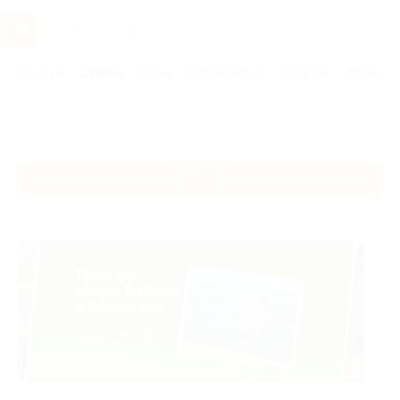
Услуги
Отели
Туры
Промокоды
Кэшбэк
Афиша 
Главная
Отели
Сибирь
Сибирь