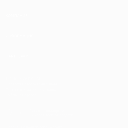
КОМПАНИЯ
ИНФОРМАЦИЯ
ПАРТНЕРАМ
© 2010-2026 BIGLION
Обработка персональных данных
Пользовательское соглашение
Публичная оферта
Гарантия, поддержка
24 часа и возврат средств
Перейти на полную версию сайта