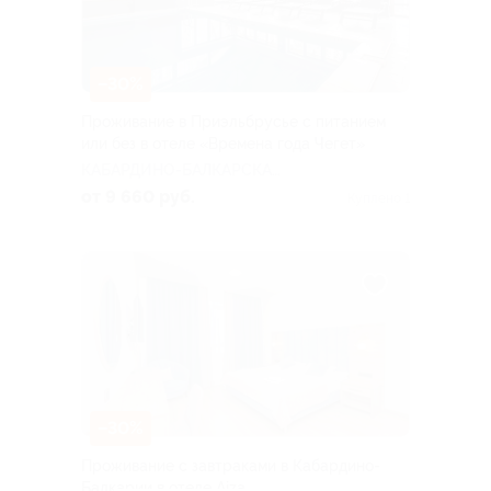
–30%
Проживание в Приэльбрусье с питанием
или без в отеле «Времена года Чегет»
КАБАРДИНО-БАЛКАРСКАЯ
РЕСПУБЛИКА
от 9 660 руб.
Куплено 1
–30%
Проживание с завтраками в Кабардино-
Балкарии в отеле Aiza