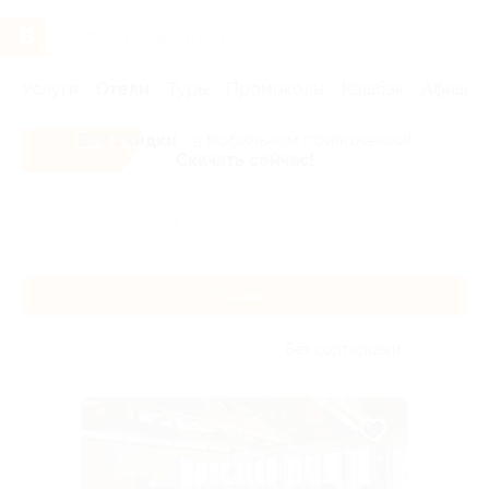
Услуги
Отели
Туры
Промокоды
Кэшбэк
Афиша 
Все скидки
- в мобильном приложении!
Скачать сейчас!
Главная
Отели
Юг России
Нальчик
Нальчик
Без сортировки