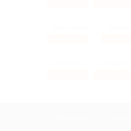
3.69%
5.6%
Кэшбэк
Кэшбэк
3.85%
4%
Кэшбэк
Кэшбэк
40.8%
3.27%
Кэшбэк
Кэшбэк
+7 495 649-649-1
МОБИЛЬНО
Для звонка из Москвы