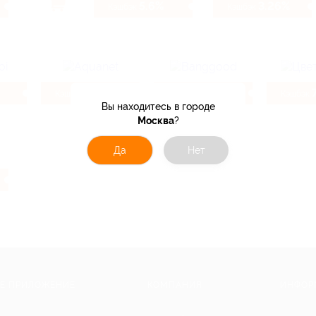
5.6%
3.26%
Кэшбэк
Кэшбэк
4.6%
10.4%
Кэшбэк
Кэшбэк
Кэшбэк
Вы находитесь в городе
Москва
?
Да
Нет
Е ПРИЛОЖЕНИЕ
КОМПАНИЯ
ИНФОР