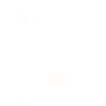
росы и ответы
+7 495 649-649-1
Вход
/
Регистрация
ы
Услуги
Авто
Ещё
т кэшбэк?
По чеку
Мой кэшбэк
Найти