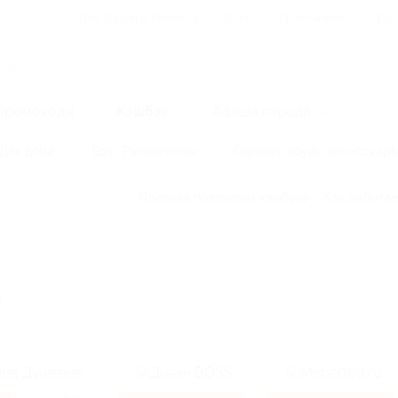
Для Вашего бизнеса
Блог
Франчайзинг
Воп
Промокоды
Кэшбэк
Афиша города
Для дома
Еда
Развлечения
Одежда, обувь, аксессуар
Правила получения кэшбэка
Как работае