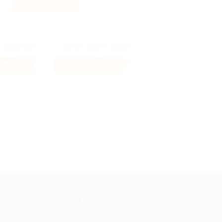
4%
Кэшбэк
7.2%
5.6%
Кэшбэк
МАЦИЯ
ПАРТНЕРАМ