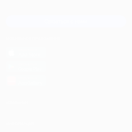
Для звонка из Москвы
и регионов России
Связаться с нами
МОБИЛЬНОЕ ПРИЛОЖЕНИЕ
загрузить в
App Store
загрузить в
Google Play
загрузить в
AppGallery
КОМПАНИЯ
ИНФОРМАЦИЯ