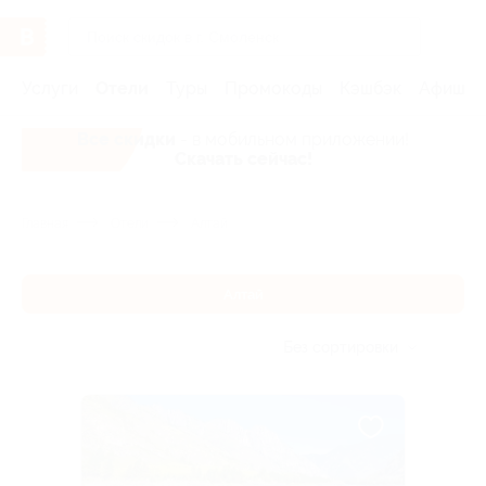
Услуги
Отели
Туры
Промокоды
Кэшбэк
Афиша 
Все скидки
- в мобильном приложении!
Скачать сейчас!
Главная
Отели
Алтай
Алтай
Без сортировки