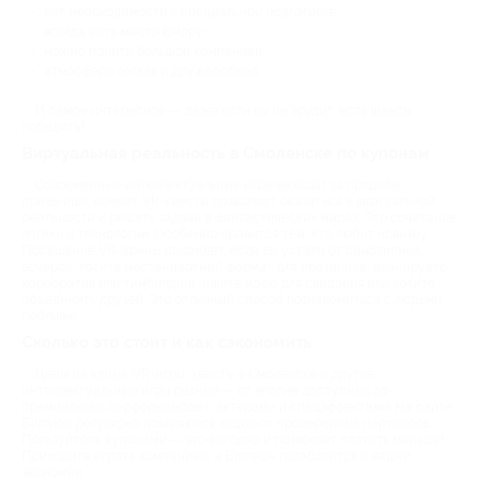
нет необходимости в специальной подготовке;
всегда есть место юмору;
можно прийти большой компанией;
атмосфера легкая и дружелюбная.
И самое интересное — даже если вы не эрудит, есть шансы
победить!
Виртуальная реальность в Смоленске по купонам
Современные интеллектуальные игры выходят за пределы
привычных комнат. VR-квесты позволяют оказаться в виртуальной
реальности и решать задачи в фантастических мирах. Это сочетание
логики и технологий. Особенно нравится тем, кто любит новизну.
Посещение VR-арены подойдет, если вы устали от однотипных
вечеров, хотите нестандартный формат для праздника, планируете
корпоратив или тимбилдинг, ищете идею для свидания или хотите
объединить друзей. Это отличный способ познакомиться с людьми
поближе.
Сколько это стоит и как сэкономить
Цены на квизы, VR-игры, квесты в Смоленске и другие
интеллектуальные игры разные — от вполне доступных до
премиальных перформансов с актерами и спецэффектами. На сайте
Биглион регулярно появляются акции от проверенных партнеров.
Пользуйтесь купонами — это выгодно и позволяет платить меньше!
Приходите играть компанией, а Биглион позаботится о вашей
экономии.