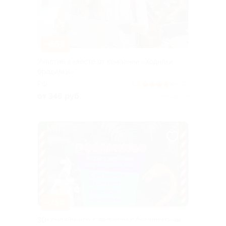
–65%
Участие в квесте от компании «Ходилки
бродилки»
РФ
4.3
(72)
от 346 руб.
Куплено 26
–75%
30+ онлайн-игр с ведущим с безлимитным