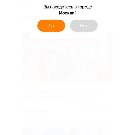
доступом от «Дофаминго»
Вы находитесь в городе
г. Екатеринбург
Москва
?
от 167 руб.
Куплено 2
Да
Нет
–55%
Квизы «Радуга», «IQ турнир», «Мания
знания» от компании «Все-квизы.рф»
РФ
5.0
(42)
от 704 руб.
Куплено 2