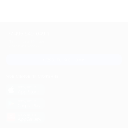
+7 495 649-649-1
Для звонка из Москвы
и регионов России
Связаться с нами
МОБИЛЬНОЕ ПРИЛОЖЕНИЕ
загрузить в
App Store
загрузить в
Google Play
загрузить в
AppGallery