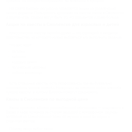
причины. Вы не просто отдыхаете, вы включены в процесс.
На сайте Биглион регулярно появляются акции на развлечения
такого формата. Пользуйтесь купонами на квесты, квизы в Смоленске
и другие игры. Скидки могут быть 30, 40 процентов и даже больше.
Акции на квесты в Смоленске для взрослых и детей
Классические квесты (эскейп-румы) — это сценарий и закрытое
пространство, из которого нужно выбраться или выполнить задание.
Что вас ждет:
загадки;
тайники;
кодовые замки;
логические цепочки;
работа в команде.
Есть страшные квесты, есть перформансы, где вы буквально
становитесь частью сюжета. Наверняка вы сможете найти для себя
лучшие квесты, а купоны Биглион помогут сэкономить.
Квизы в Смоленске по выгодной цене
Квизы проходят в более расслабленной обстановке — чаще всего в
барах и кафе. Команда за столом, ведущий с микрофоном, раунды
вопросов на самые разные темы: от музыки и кино до науки и
странных фактов.
Почему люди любят квизы: