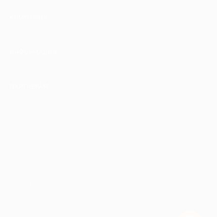
КОМПАНИЯ
ИНФОРМАЦИЯ
ПАРТНЕРАМ
© 2010-2026 BIGLION
Обработка персональных данных
Пользовательское соглашение
Публичная оферта
Гарантия, поддержка
24 часа и возврат средств
Перейти на полную версию сайта