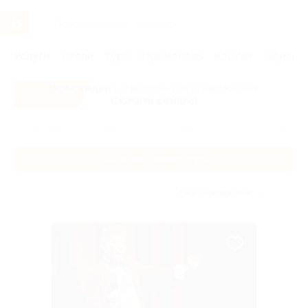
Услуги
Отели
Туры
Промокоды
Кэшбэк
Афиша 
Все скидки
- в мобильном приложении!
Скачать сейчас!
Главная
Услуги
Развлечения
Интеллектуальные игры
Интеллектуальные игры
Без сортировки