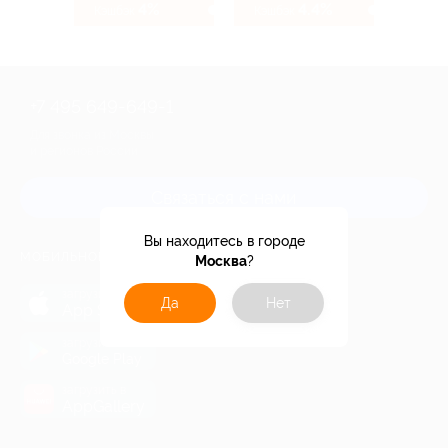
4%
4.4%
Кэшбэк
Кэшбэк
+7 495 649-649-1
Для звонка из Москвы
и регионов России
Связаться с нами
Вы находитесь в городе
МОБИЛЬНОЕ ПРИЛОЖЕНИЕ
Москва
?
загрузить в
Да
Нет
App Store
загрузить в
Google Play
загрузить в
AppGallery