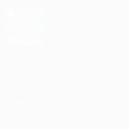
загрузить в
App Store
загрузить в
Google Play
загрузить в
AppGallery
КОМПАНИЯ
ИНФОРМАЦИЯ
ПАРТНЕРАМ
© 2010-2026 BIGLION