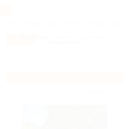
Услуги
Отели
Туры
Промокоды
Кэшбэк
Афиша 
Все скидки
- в мобильном приложении!
Скачать сейчас!
Главная
Отели
Урал
Уфа
Уфа
Без сортировки