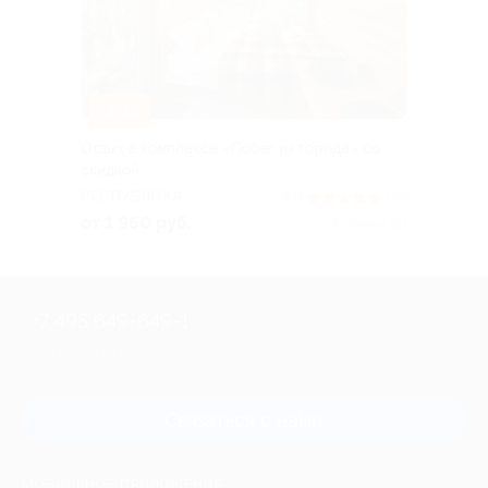
–30%
Отдых в комплексе «Побег из города» со
скидкой
РЕСПУБЛИКА
5.0
(10)
БАШКОРТОСТАН
от 1 960 руб.
Куплено 151
+7 495 649-649-1
Для звонка из Москвы
и регионов России
Связаться с нами
МОБИЛЬНОЕ ПРИЛОЖЕНИЕ