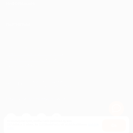
ИНФОРМАЦИЯ
ПАРТНЕРАМ
© 2010-2026 BIGLION
Обработка персональных данных
Пользовательское соглашение
Публичная оферта
Гарантия, поддержка
24 часа и возврат средств
Перейти на полную версию сайта
Используем куки, чтобы сайт работал лучше.
Оставаясь с нами, вы соглашаетесь на использование
файлов
Оk
куки.