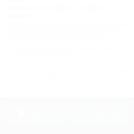
Купоны на «Алиэкспресс»: выгодно и
надежно
Каждый день «AliExpress» предлагает акционные купоны на покупку
товаров, количество и ассортимент которых впечатляет. При этом,
здесь вы, без преувеличения, найдете все необходимое.
«Алиэкспресс» станет вашим любимым местом для шоппинга, потому
что:
Обеспечивает доступ к огромному ассортименту товаров;
Предлагает скидочные промокоды;
Защищает покупателя.
Купоны от «AliExpress» – это лучший способ сделать себе и близким
подарки на выгодных условиях. Не упускайте такой шанс.
загрузить в
загрузить в
App Store
Google Play