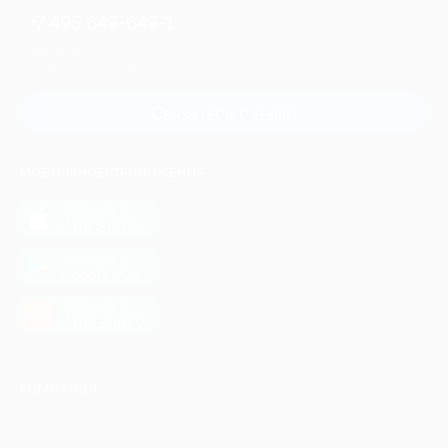
+7 495 649-649-1
Для звонка из Москвы
и регионов России
Связаться с нами
МОБИЛЬНОЕ ПРИЛОЖЕНИЕ
загрузить в
App Store
загрузить в
Google Play
загрузить в
AppGallery
КОМПАНИЯ