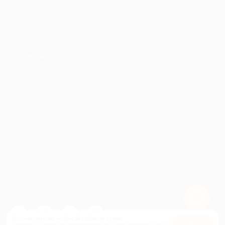
ИНФОРМАЦИЯ
ПАРТНЕРАМ
© 2010-2026 BIGLION
Обработка персональных данных
Пользовательское соглашение
Публичная оферта
Гарантия, поддержка
24 часа и возврат средств
Перейти на полную версию сайта
Используем куки, чтобы сайт работал лучше.
Оставаясь с нами, вы соглашаетесь на использование
файлов