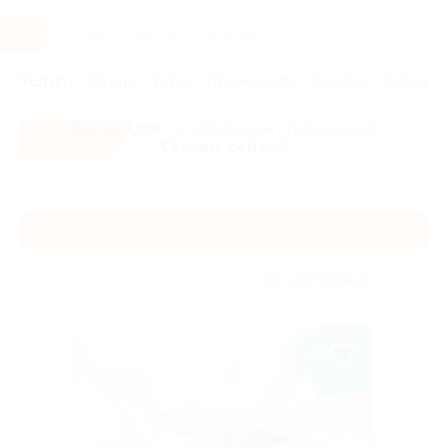
Услуги
Отели
Туры
Промокоды
Кэшбэк
Афиша 
Все скидки
- в мобильном приложении!
Скачать сейчас!
Главная
Услуги
Обучение
Профессиональное образова
Профессиональное образование
Без сортировки