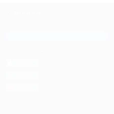
+7 495 649-649-1
Для звонка из Москвы
и регионов России
Связаться с нами
МОБИЛЬНОЕ ПРИЛОЖЕНИЕ
загрузить в
App Store
загрузить в
Google Play
загрузить в
AppGallery
КОМПАНИЯ