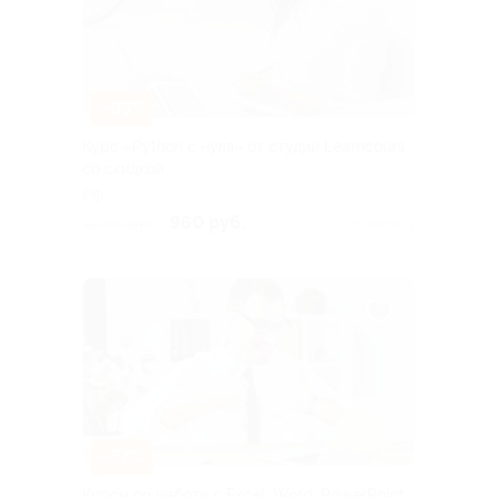
–95%
Курс «Python с нуля» от студии Learncours
со скидкой
РФ
960 руб.
19 200 руб.
Куплено 1
–77%
Курсы по работе с Excel, Word, PowerPoint