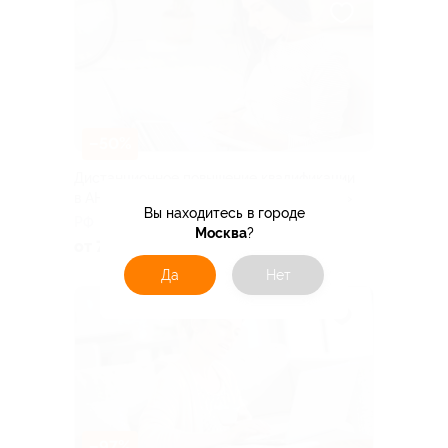
–50%
Дистанционное повышение квалификации
в АНО ДПО «Школа обучения Инкогнито»
Вы находитесь в городе
РФ
Москва
?
от 750 руб.
Да
Нет
–97%