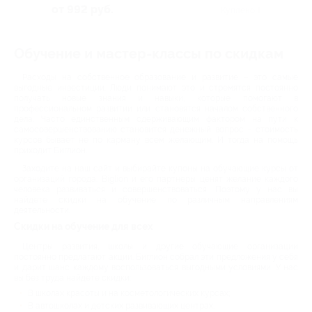
от 992 руб.
Куплено 1
Обучение и мастер-классы по скидкам
Расходы на собственное образование и развитие – это самые
выгодные инвестиции. Люди понимают это и стремятся постоянно
получать новые знания и навыки, которые помогают в
профессиональном развитии или становятся началом собственного
дела. Часто единственным сдерживающим фактором на пути к
самосовершенствованию становится денежный вопрос – стоимость
курсов бывает не по карману всем желающим. И тогда на помощь
приходит Биглион.
Заходите на наш сайт и выбирайте купоны на обучающие курсы от
организаций города. Biglion и его партнеры ценят желание каждого
человека развиваться и совершенствоваться. Поэтому у нас вы
найдете скидки на обучение по различным направлениям
деятельности.
Скидки на обучение для всех
Центры развития, школы и другие обучающие организации
постоянно предлагают акции. Биглион собрал эти предложения у себя
и дарит шанс каждому воспользоваться выгодными условиями. У нас
вы без труда найдете скидки:
В школах красоты и на косметологических курсах;
В автошколах и детских развивающих центрах;