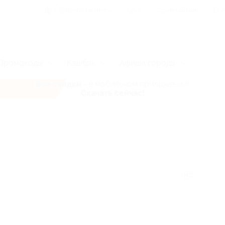
Для Вашего бизнеса
Блог
Франчайзинг
Воп
Промокоды
Кэшбэк
Афиша города
Все скидки
- в мобильном приложении!
Скачать сейчас!
ологда